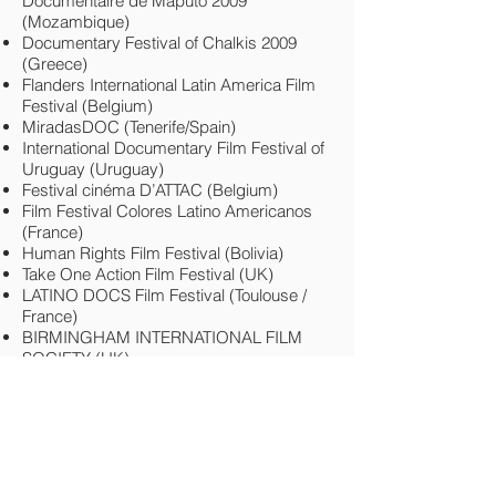
Documentaire de Maputo 2009
(Mozambique)
Documentary Festival of Chalkis 2009
(Greece)
Flanders International Latin America Film
Festival (Belgium)
MiradasDOC (Tenerife/Spain)
International Documentary Film Festival of
Uruguay (Uruguay)
Festival cinéma D’ATTAC (Belgium)
Film Festival Colores Latino Americanos
(France)
Human Rights Film Festival (Bolivia)
Take One Action Film Festival (UK)
LATINO DOCS Film Festival (Toulouse /
France)
BIRMINGHAM INTERNATIONAL FILM
SOCIETY (UK)
Latin American and the Caribbean Film
Festival: Cinemaissi (Finland)
Awards
Upcoming talent award / International Film