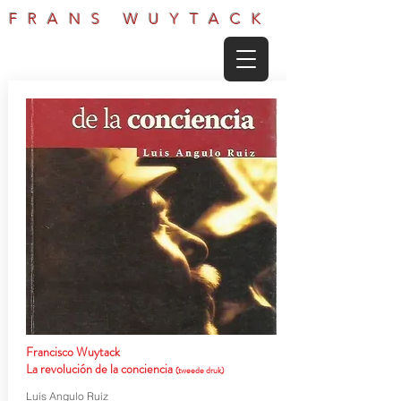
FRANS WUYTACK
Francisco Wuytack
La revolución de la conciencia
(tweede druk)
Luís Angulo Ruíz