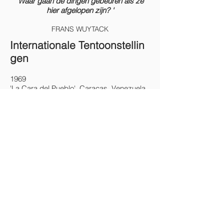
'Waar gaan de dingen gebeuren als ze
hier afgelopen zijn? '
FRANS WUYTACK
Internationale Tentoonstellin
gen
1969
'La Cara del Pueblo', Caracas, Venezuela
1978
‘Momentum Mobile’, Rotterdam,
Nederland
1980
'Artisti Stranieri', Rome, Italië
'Monumentale', Parma Openluchtmuseum,
Italië
1981
12de Salon Internationale, Val d’Or,
Frankrijk