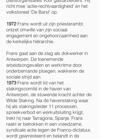
basisorganisaties voor gastarbeiders. Hij
richt mee ‘actie-rechtvaardigheid’ en het
volkstoneel ‘De Barst’ op.
1972
Frans wordt uit zijn priesterambt
ontzet omwille van zijn sociaal
engagement en ongehoorzaamheid aan
de kerkelijke hiërarchie.
Frans gaat aan de slag als dokwerker in
Antwerpen. De toenemende
arbeidsongevallen en werkritme door
onderbemande ploegen, wakkeren de
sociale strijd aan.
1973
Frans wordt lid van het
stakingscomité in de haven van
Antwerpen, de stuwende kracht achter de
Wilde Staking. Na de havenstaking waar
hij als stakingsleider 11 processen,
spreekverbod en werkuitsluiting krijgt,
trekt hij naar Tarragona, Spanje. Frans
raakt er betrokken in een vreedzame,
syndicale actie tegen de Franco-dictatuur,
wordt gearresteerd en belandt in de