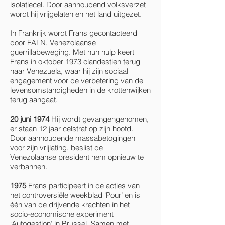
isolatiecel. Door aanhoudend volksverzet
wordt hij vrijgelaten en het land uitgezet.
In Frankrijk wordt Frans gecontacteerd
door FALN, Venezolaanse
guerrillabeweging. Met hun hulp keert
Frans in oktober 1973 clandestien terug
naar Venezuela, waar hij zijn sociaal
engagement voor de verbetering van de
levensomstandigheden in de krottenwijken
terug aangaat.
20 juni 1974
Hij wordt gevangengenomen,
er staan 12 jaar celstraf op zijn hoofd.
Door aanhoudende massabetogingen
voor zijn vrijlating, beslist de
Venezolaanse president hem opnieuw te
verbannen.
1975
Frans participeert in de acties van
het controversiële weekblad ‘Pour’ en is
één van de drijvende krachten in het
socio-economische experiment
‘Autogestion’ in Brussel. Samen met