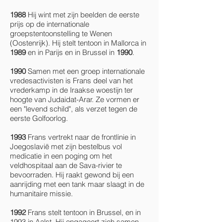
1988
Hij wint met zijn beelden de eerste
prijs op de internationale
groepstentoonstelling te Wenen
(Oostenrijk). Hij stelt tentoon in Mallorca in
1989
en in Parijs en in Brussel in
1990
.
1990
Samen met een groep internationale
vredesactivisten is Frans deel van het
vrederkamp in de Iraakse woestijn ter
hoogte van Judaidat-Arar. Ze vormen er
een "levend schild", als verzet tegen de
eerste Golfoorlog.
1993
Frans vertrekt naar de frontlinie in
Joegoslavië met zijn bestelbus vol
medicatie in een poging om het
veldhospitaal aan de Sava-rivier te
bevoorraden. Hij raakt gewond bij een
aanrijding met een tank maar slaagt in de
humanitaire missie.
1992
Frans stelt tentoon in Brussel, en in
1993 in Aalst. Hij engageert zich samen