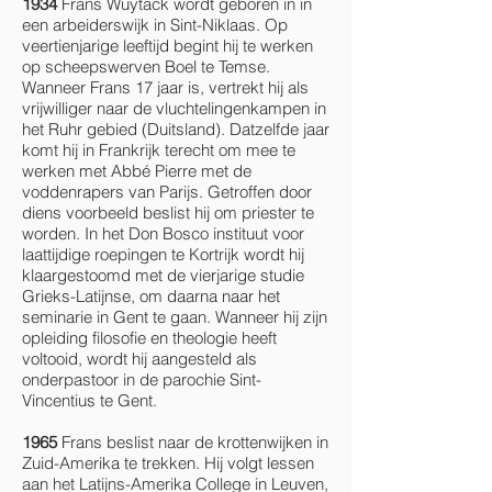
1934
Frans Wuytack wordt geboren in in
een arbeiderswijk in Sint-Niklaas. Op
veertienjarige leeftijd begint hij te werken
op scheepswerven Boel te Temse.
Wanneer Frans 17 jaar is, vertrekt hij als
vrijwilliger naar de vluchtelingenkampen in
het Ruhr gebied (Duitsland). Datzelfde jaar
komt hij in Frankrijk terecht om mee te
werken met Abbé Pierre met de
voddenrapers van Parijs. Getroffen door
diens voorbeeld beslist hij om priester te
worden. In het Don Bosco instituut voor
laattijdige roepingen te Kortrijk wordt hij
klaargestoomd met de vierjarige studie
Grieks-Latijnse, om daarna naar het
seminarie in Gent te gaan. Wanneer hij zijn
opleiding filosofie en theologie heeft
voltooid, wordt hij aangesteld als
onderpastoor in de parochie Sint-
Vincentius te Gent.
1965
Frans beslist naar de krottenwijken in
Zuid-Amerika te trekken. Hij volgt lessen
aan het Latijns-Amerika College in Leuven,