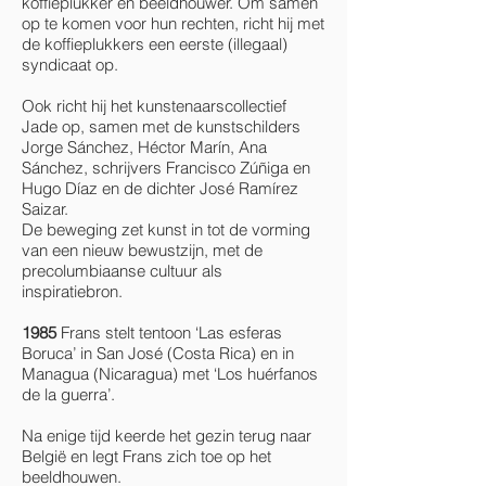
koffieplukker en beeldhouwer. Om samen
op te komen voor hun rechten, richt hij met
de koffieplukkers een eerste (illegaal)
syndicaat op.
Ook richt hij het kunstenaarscollectief
Jade op, samen met de kunstschilders
Jorge Sánchez, Héctor Marín, Ana
Sánchez, schrijvers Francisco Zúñiga en
Hugo Díaz en de dichter José Ramírez
Saizar.
De beweging zet kunst in tot de vorming
van een nieuw bewustzijn, met de
precolumbiaanse cultuur als
inspiratiebron.
1985
Frans stelt tentoon ‘Las esferas
Boruca’ in San José (Costa Rica) en in
Managua (Nicaragua) met ‘Los huérfanos
de la guerra’.
Na enige tijd keerde het gezin terug naar
België en legt Frans zich toe op het
beeldhouwen.